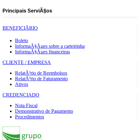
Principais ServiÃ§os
BENEFICIÃRIO
Boleto
InformaÃ§Ãµes sobre a carteirinha
InformaÃ§Ãµes financeiras
CLIENTE / EMPRESA
RelatÃ³rio de Reembolsos
RelatÃ³rio de Faturamento
Ativos
CREDENCIADO
Nota Fiscal
Demonstrativo de Pagamento
Procedimentos