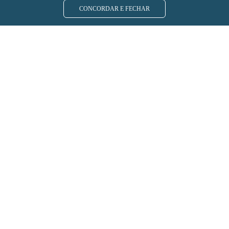
CONCORDAR E FECHAR
PRINCIPAIS SERVIÇOS
BENEFICIÁRIO
Boleto
Informações sobre a carteirinha
Informações financeiras